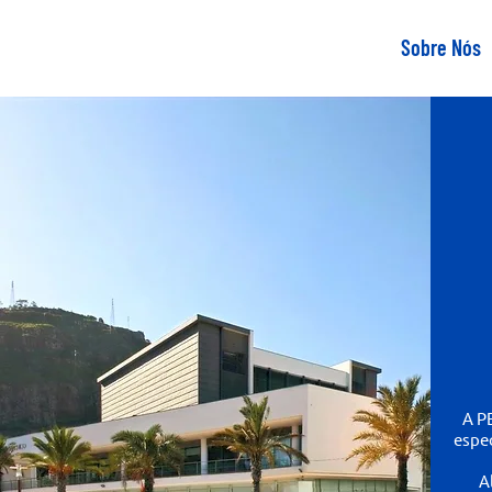
Sobre Nós
A P
espec
A