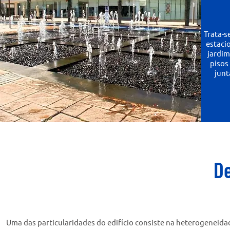
Trata-s
estaci
jardim
pisos
junt
D
Uma das particularidades do edifício consiste na heterogeneida