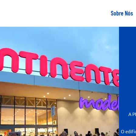
Sobre Nós
A P
O edifí